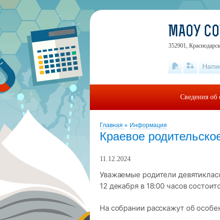
МАОУ СО
352901, Краснодарск
Напи
Сведения об 
Главная
»
Информация
Краевое родительско
11.12.2024
Уважаемые родители девятиклас
12 декабря в 18:00 часов состои
На собрании расскажут об особе