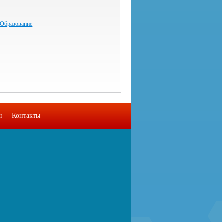
 Образование
ы
Контакты