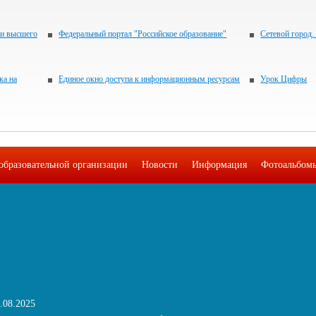
 и высшего
Федеральный портал "Российское образование"
Сетевой город.
ка на
Единое окно доступа к информационным ресурсам
Урок Цифры
образовательной организации
Новости
Информация
Фотоальбом
.08.2025