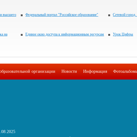
 и высшего
Федеральный портал "Российское образование"
Сетевой город.
ка на
Единое окно доступа к информационным ресурсам
Урок Цифры
образовательной организации
Новости
Информация
Фотоальбом
.08.2025