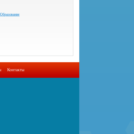
 Образование
ы
Контакты