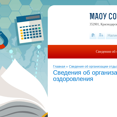
МАОУ СО
352901, Краснодарск
Напи
Сведения об 
Главная
»
Сведения об организации отды
Сведения об организа
оздоровления